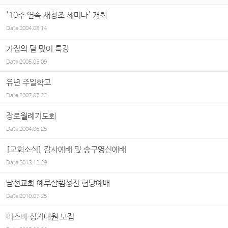
'10주 연속 새창조 세미나' 개최
Date
2004.08.14
가정의 달 맞이 특강
Date
2005.05.09
유년 주일학교
Date
2007.07.22
장로월례기도회
Date
2004.06.25
[교회소식] 감사예배 및 송구영신예배
Date
2013.12.29
남선교회 예루살렘성전 헌당예배
Date
2010.07.25
미스바 성가대원 모집