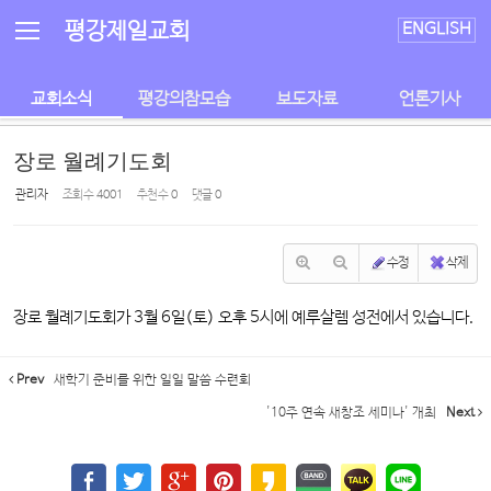
Sketchbook5, 스케치북5
Sketchbook5, 스케치북5
평강제일교회
ENGLISH
교회소식
평강의참모습
보도자료
언론기사
장로 월례기도회
관리자
조회 수
4001
추천 수
0
댓글
0
수정
삭제
장로 월례기도회가 3월 6일(토) 오후 5시에 예루살렘 성전에서 있습니다.
Prev
새학기 준비를 위한 일일 말씀 수련회
'10주 연속 새창조 세미나' 개최
Next