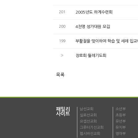
201
2005년도 하계수련회
200
4천명 성가대원 모집
199
부활절을 맞이하여 학습 및 세례 입
»
장로회 월례기도회
목록
패밀리
남선교회
소년부
사이트
실로선교회
초등부
요셉선교회
유년부
그루터기선교회
유치부
헵시바선교회
영아부