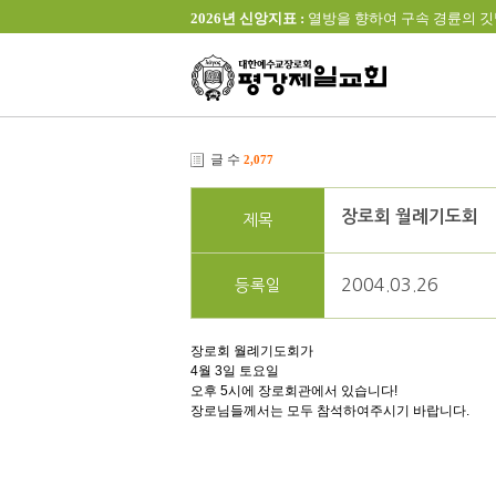
2026년 신앙지표 :
열방을 향하여 구속 경륜의 깃발을 높이 
글 수
2,077
장로회 월례기도회
제목
2004.03.26
등록일
장로회 월례기도회가
4월 3일 토요일
오후 5시에 장로회관에서 있습니다!
장로님들께서는 모두 참석하여주시기 바랍니다.