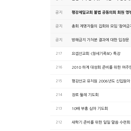
공지
평강제일교회 불법 공동의회 회원 명부
공지
총회 제명자들의 집회와 모임 ‘참여금지
공지
방해금지 가처분 결과에 대한 입장문
217
요셉선교회 <창세기족보> 특강
216
2010 하계 대성회 준비를 위한 여
215
평강선교 유치원 2006년도 신입
214
장로 월례 기도회
213
10배 부흥 심야 기도회
212
새학기 준비를 위한 일일 말씀 수련회