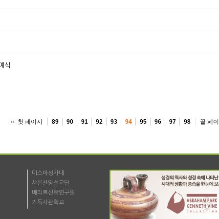
교예식
첫 페이지
끝 페
89
90
91
92
93
94
95
96
97
98
미스바성가대
샤론찬양선교단
베리트신학연구원
기독사관학교