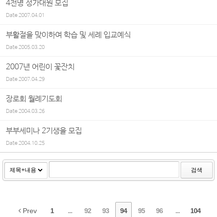
4천명 성가대원 모집
Date
2007.04.01
부활절을 맞이하여 학습 및 세례 입교예식
Date
2005.03.20
2007년 어린이 꽃잔치
Date
2007.04.29
장로회 월례기도회
Date
2004.03.26
부부세미나 2기생을 모집
Date
2004.10.25
검색
Prev
1
...
92
93
94
95
96
...
104