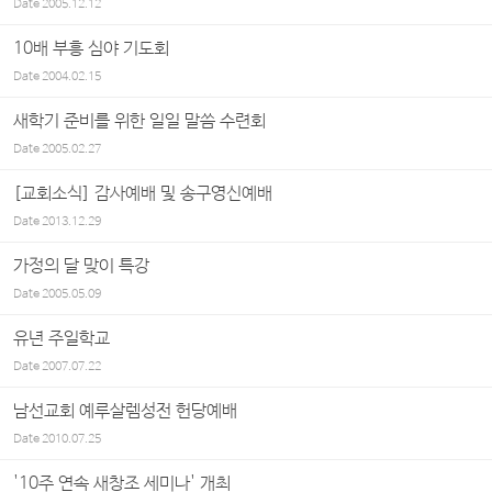
Date
2005.12.12
10배 부흥 심야 기도회
Date
2004.02.15
새학기 준비를 위한 일일 말씀 수련회
Date
2005.02.27
[교회소식] 감사예배 및 송구영신예배
Date
2013.12.29
가정의 달 맞이 특강
Date
2005.05.09
유년 주일학교
Date
2007.07.22
남선교회 예루살렘성전 헌당예배
Date
2010.07.25
'10주 연속 새창조 세미나' 개최