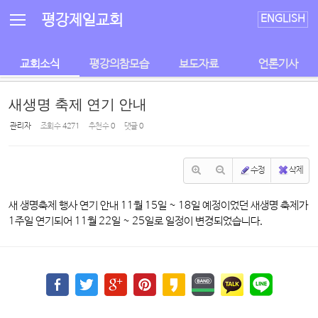
Sketchbook5, 스케치북5
Sketchbook5, 스케치북5
평강제일교회
ENGLISH
교회소식
평강의참모습
보도자료
언론기사
새생명 축제 연기 안내
관리자
조회 수
4271
추천 수
0
댓글
0
수정
삭제
새 생명축제 행사 연기 안내 11월 15일 ~ 18일 예정이었던 새생명 축제가
1주일 연기되어 11월 22일 ~ 25일로 일정이 변경되었습니다.