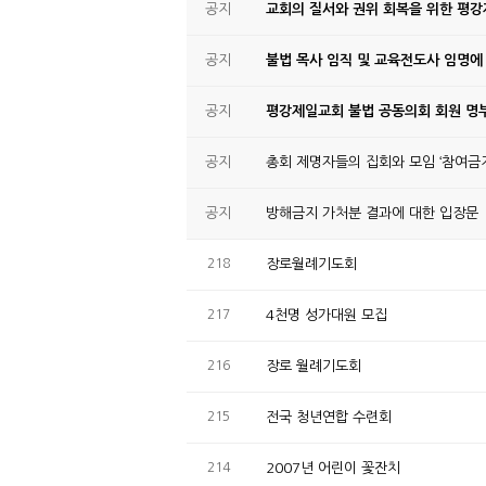
공지
교회의 질서와 권위 회복을 위한 평
공지
불법 목사 임직 및 교육전도사 임명에
공지
평강제일교회 불법 공동의회 회원 명부
공지
총회 제명자들의 집회와 모임 ‘참여금지
공지
방해금지 가처분 결과에 대한 입장문
218
장로월례기도회
217
4천명 성가대원 모집
216
장로 월례기도회
215
전국 청년연합 수련회
214
2007년 어린이 꽃잔치