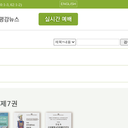
ENGLISH
3, 62:1-2)
검