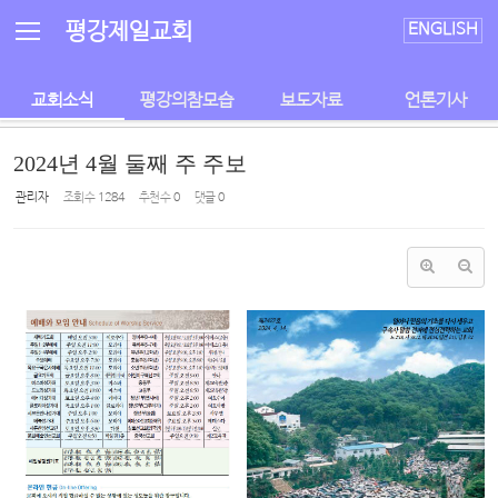
Sketchbook5, 스케치북5
Sketchbook5, 스케치북5
평강제일교회
ENGLISH
교회소식
평강의참모습
보도자료
언론기사
2024년 4월 둘째 주 주보
관리자
조회 수
1284
추천 수
0
댓글
0