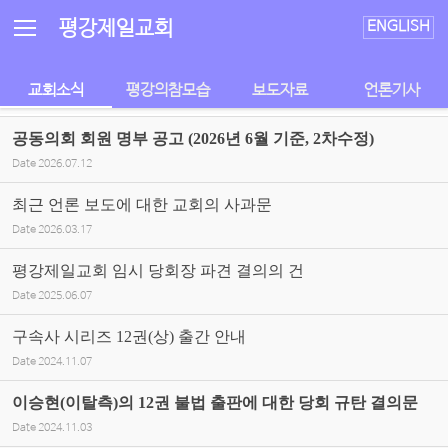
Sketchbook5, 스케치북5
Sketchbook5, 스케치북5
평강제일교회
ENGLISH
교회소식
평강의참모습
보도자료
언론기사
공동의회 회원 명부 공고 (2026년 6월 기준, 2차수정)
Date
2026.07.12
최근 언론 보도에 대한 교회의 사과문
Date
2026.03.17
평강제일교회 임시 당회장 파견 결의의 건
Date
2025.06.07
구속사 시리즈 12권(상) 출간 안내
Date
2024.11.07
이승현(이탈측)의 12권 불법 출판에 대한 당회 규탄 결의문
Date
2024.11.03