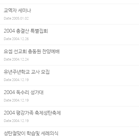
교역자 세미나
Date
2005.01.02
2004 총결산 특별집회
Date
2004.12.26
요셉 선교회 총동원 찬양예배
Date
2004.12.24
유년주년학교 교사 모집
Date
2004.12.19
2004 독수리 성가대
Date
2004.12.19
2004 평강가족 축제성탄축제
Date
2004.12.19
성탄절맞이 학습및 세례의식