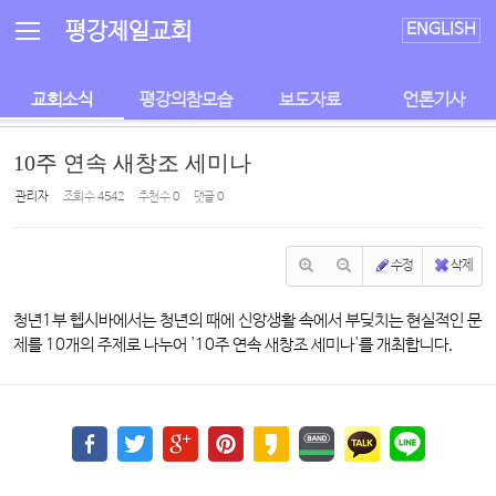
Sketchbook5, 스케치북5
Sketchbook5, 스케치북5
평강제일교회
ENGLISH
교회소식
평강의참모습
보도자료
언론기사
10주 연속 새창조 세미나
관리자
조회 수
4542
추천 수
0
댓글
0
수정
삭제
청년1부 헵시바에서는 청년의 때에 신앙생활 속에서 부딪치는 현실적인 문
제를 10개의 주제로 나누어 '10주 연속 새창조 세미나'를 개최합니다.