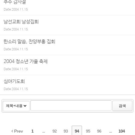
추수 감사절
Date
2004.11.15
남선교회 남성집회
Date
2004.11.15
한소리 말씀, 찬양부흥 집회
Date
2004.11.15
2004 청소년 가을 축제
Date
2004.11.15
심야기도회
Date
2004.11.15
검색
Prev
1
...
92
93
94
95
96
...
104