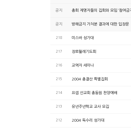
공지
총회 제명자들의 집회와 모임 ‘참여금지
공지
방해금지 가처분 결과에 대한 입장문
218
미스바 성가대
217
장로월례기도회
216
교역자 세미나
215
2004 총결산 특별집회
214
요셉 선교회 총동원 찬양예배
213
유년주년학교 교사 모집
212
2004 독수리 성가대