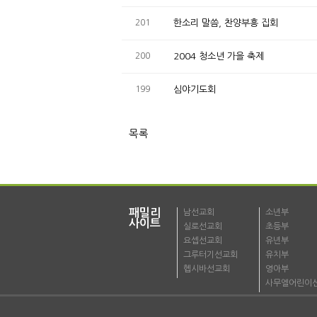
201
한소리 말씀, 찬양부흥 집회
200
2004 청소년 가을 축제
199
심야기도회
목록
패밀리
남선교회
소년부
사이트
실로선교회
초등부
요셉선교회
유년부
그루터기선교회
유치부
헵시바선교회
영아부
사무엘어린이