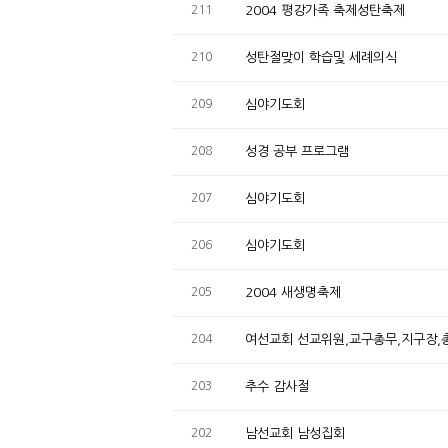
211
2004 평강가족 축제성탄축제
210
성탄절맞이 학습및 세례의식
209
심야기도회
208
성경 공부 프로그램
207
심야기도회
206
심야기도회
205
2004 새생명축제
204
여선교회 선교위원,교구총무,지구장,
203
추수 감사절
202
남선교회 남성집회