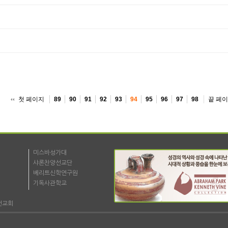
첫 페이지
끝 페
89
90
91
92
93
94
95
96
97
98
미스바성가대
샤론찬양선교단
베리트신학연구원
기독사관학교
선교회