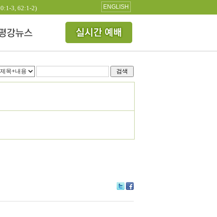
ENGLISH
3, 62:1-2)
검색
Tw
Fa
itte
ce
r
bo