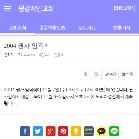
Sketchbook5, 스케치북5
Sketchbook5, 스케치북5
평강제일교회
ENGLISH
교회소식
평강의참모습
보도자료
언론기사
2004 권사 임직식
관리자
조회 수
4583
추천 수
0
댓글
0
수정
삭제
2004 권사 임직식이 11월 7일(주) 3시 예배(2시 30분)에 있습니다. 권
사임직자 대상 교육이 11월 3-5일까지 오후 5시에 모리아성전에서 계속
됩니다.