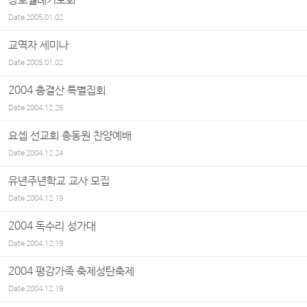
장로월례기도회
Date
2005.01.02
교역자 세미나
Date
2005.01.02
2004 총결산 특별집회
Date
2004.12.26
요셉 선교회 총동원 찬양예배
Date
2004.12.24
유년주년학교 교사 모집
Date
2004.12.19
2004 독수리 성가대
Date
2004.12.19
2004 평강가족 축제성탄축제
Date
2004.12.19