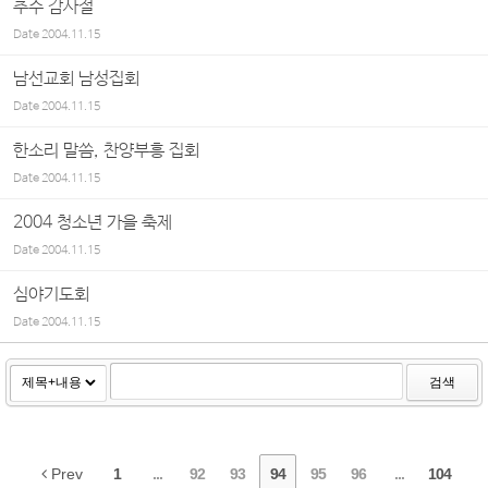
추수 감사절
Date
2004.11.15
남선교회 남성집회
Date
2004.11.15
한소리 말씀, 찬양부흥 집회
Date
2004.11.15
2004 청소년 가을 축제
Date
2004.11.15
심야기도회
Date
2004.11.15
검색
Prev
1
...
92
93
94
95
96
...
104