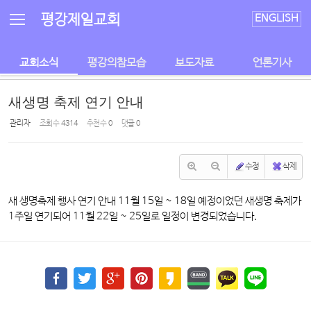
Sketchbook5, 스케치북5
Sketchbook5, 스케치북5
평강제일교회
ENGLISH
교회소식
평강의참모습
보도자료
언론기사
새생명 축제 연기 안내
관리자
조회 수
4314
추천 수
0
댓글
0
수정
삭제
새 생명축제 행사 연기 안내 11월 15일 ~ 18일 예정이었던 새생명 축제가
1주일 연기되어 11월 22일 ~ 25일로 일정이 변경되었습니다.