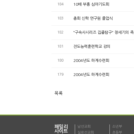
184
10배 부흥 심야기도회
183
총회 신학 연구원 졸업식
182
"구속사시리즈 집중탐구" 창세기의 
181
전도능력훈련학교 강의
180
2004년도 하계수련회
179
2004년도 하계수련회
목록
패밀리
남선교회
소년부
사이트
실로선교회
초등부