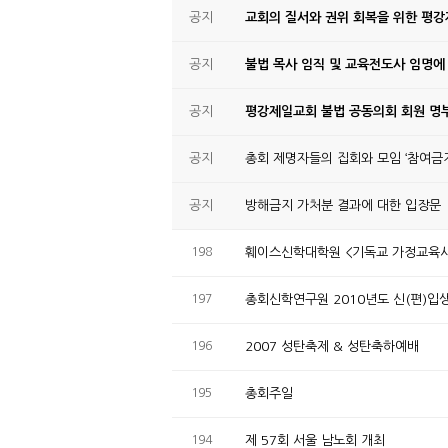
공지
교회의 질서와 권위 회복을 위한 평
공지
불법 목사 임직 및 교육전도사 임명에
공지
평강제일교회 불법 공동의회 회원 명부
공지
총회 제명자들의 집회와 모임 ‘참여금지
공지
방해금지 가처분 결과에 대한 입장문
198
훼이스신학대학원 <기독교 가정교육사
197
총회신학연구원 2010년도 신(편)입
196
2007 성탄축제 & 성탄축하예배
195
총회주일
194
제 57회 서울 남노회 개최