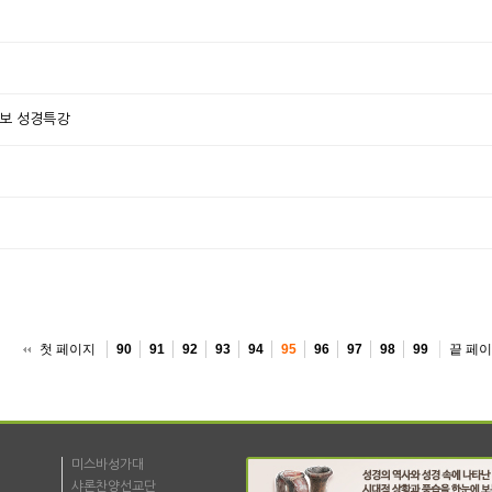
족보 성경특강
첫 페이지
끝 페
90
91
92
93
94
95
96
97
98
99
미스바성가대
샤론찬양선교단