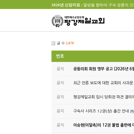
2026년 신앙지표 :
열방을 향하여 구속 경륜의 깃발을 높이 
글 수
2,078
번호
공지
공동의회 회원 명부 공고 (2026년 6
공지
최근 언론 보도에 대한 교회의 사과문
공지
평강제일교회 임시 당회장 파견 결의
공지
구속사 시리즈 12권(상) 출간 안내
공지
이승현(이탈측)의 12권 불법 출판에 