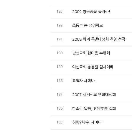
193
2009 황금종을 울려라!
192
초등부 봄 성경학교
191
2008 하계 특별대성회 찬양 선곡
190
남선교회 한마음 수련회
189
여선교회 총동원 감사예배
188
교역자 세미나
187
2007 세계선교 연합대성회
186
한소리 말씀, 찬양부흥 집회
185
청평연수원 세미나