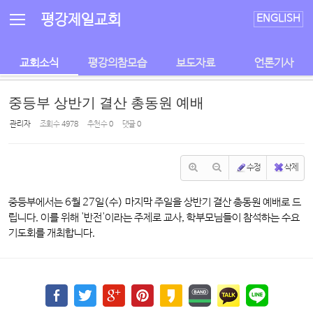
Sketchbook5, 스케치북5
Sketchbook5, 스케치북5
평강제일교회
ENGLISH
교회소식
평강의참모습
보도자료
언론기사
중등부 상반기 결산 총동원 예배
관리자
조회 수
4978
추천 수
0
댓글
0
수정
삭제
중등부에서는 6월 27일(수) 마지막 주일을 상반기 결산 총동원 예배로 드
립니다. 이를 위해 '반전'이라는 주제로 교사, 학부모님들이 참석하는 수요
기도회를 개최합니다.