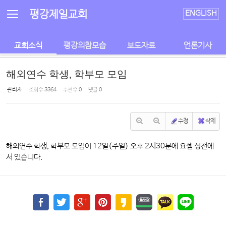
Sketchbook5, 스케치북5
Sketchbook5, 스케치북5
평강제일교회
ENGLISH
교회소식
평강의참모습
보도자료
언론기사
해외연수 학생, 학부모 모임
관리자
조회 수
3364
추천 수
0
댓글
0
수정
삭제
해외연수 학생, 학부모 모임이 12일(주일) 오후 2시30분에 요셉 성전에
서 있습니다.