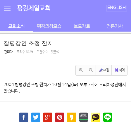
Sketchbook5, 스케치북5
Sketchbook5, 스케치북5
평강제일교회
ENGLISH
교회소식
평강의참모습
보도자료
언론기사
참평강인 초청 잔치
관리자
조회 수
3729
추천 수
0
댓글
0
수정
삭제
2004 참평강인 초청 잔치가 10월 14일(목) 오후 7시에 모리아성전에서
있습니다.