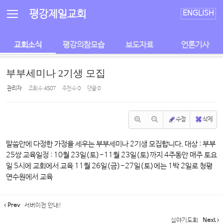
Sketchbook5, 스케치북5
Sketchbook5, 스케치북5
평강제일교회
ENGLISH
교회소식
평강의참모습
보도자료
언론기사
부부세미나 2기생 모집
관리자
조회 수
4507
추천 수
0
댓글
0
수정
삭제
말씀안에 다정한 가정을 세우는 부부세미나 2기생 모집합니다. 대상 : 부부
25쌍 교육일정 : 10월 23일(토)-11월 23일(토)까지 4주동안 매주 토요
일 5시에 교회에서 교육 11월 26일(금)-27일(토)에는 1박 2일로 청평
연수원에서 교육
Prev
서버이전 안내!
심야기도회
Next