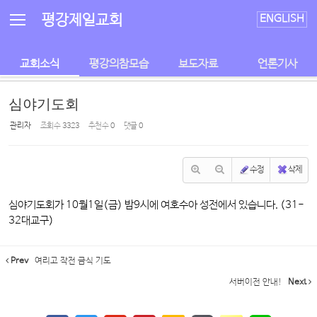
Sketchbook5, 스케치북5
Sketchbook5, 스케치북5
평강제일교회
ENGLISH
교회소식
평강의참모습
보도자료
언론기사
심야기도회
관리자
조회 수
3323
추천 수
0
댓글
0
수정
삭제
심야기도회가 10월1일(금) 밤9시에 여호수아 성전에서 있습니다. (31-
32대교구)
Prev
여리고 작전 금식 기도
서버이전 안내!
Next