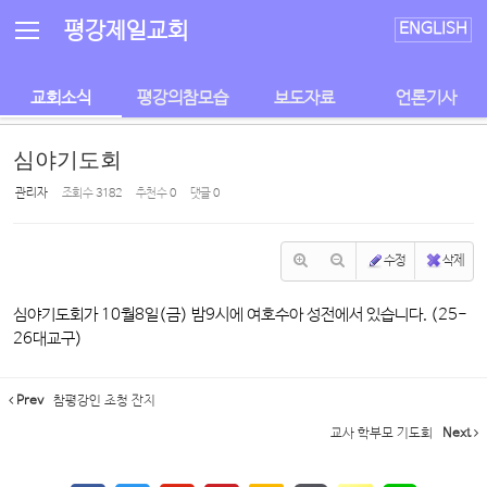
Sketchbook5, 스케치북5
Sketchbook5, 스케치북5
평강제일교회
ENGLISH
교회소식
평강의참모습
보도자료
언론기사
심야기도회
관리자
조회 수
3182
추천 수
0
댓글
0
수정
삭제
심야기도회가 10월8일(금) 밤9시에 여호수아 성전에서 있습니다. (25-
26대교구)
Prev
참평강인 초청 잔치
교사 학부모 기도회
Next