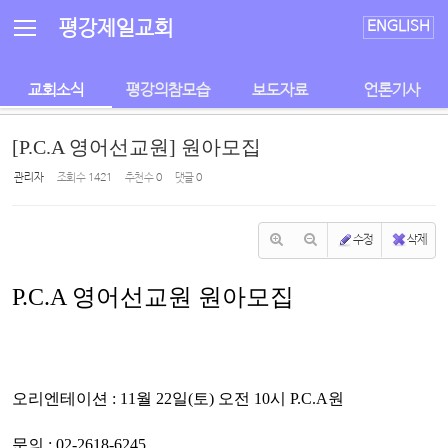
Sketchbook5, 스케치북5
Sketchbook5, 스케치북5
평강제일교회
ENGLISH
교회소식
평강의참모습
보도자료
언론기사
[P.C.A 영어선교원] 원아모집
관리자
조회 수
1421
추천 수
0
댓글
0
수정
삭제
P.C.A 영어선교원 원아모집
오리엔테이션 :
11월 22일(토) 오전 10시 P.C.A원
문의 :
02-2618-6245