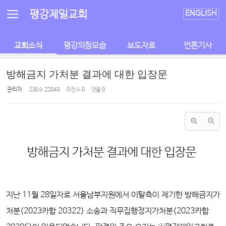
Sketchbook5, 스케치북5
Sketchbook5, 스케치북5
평강제일교회
ENGLISH
교회소식
평강의참모습
보도자료
언론기사
방해금지 가처분 결과에 대한 입장문
관리자
조회 수
22043
추천 수
0
댓글
0
방해금지 가처분 결과에 대한 입장문
지난 11월 28일자로 서울남부지원에서 이탈측이 제기한 방해금지가
처분(2023카합 20322) 소송과 직무집행정지가처분(2023카합