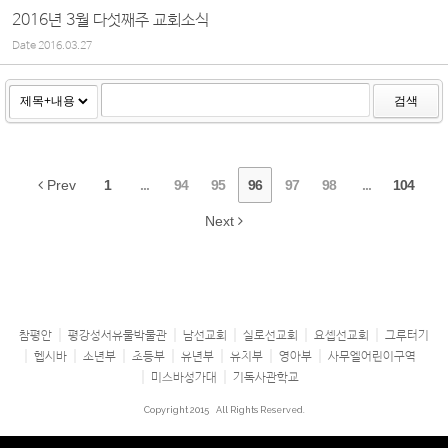
2016년 3월 다섯째주 교회소식
Date
2016.03.27
검색
Prev
1
...
94
95
96
97
98
...
104
Next
참평안
평강성서유물박물관
남선교회
실로선교회
요셉선교회
그루터기
헵시바
소년부
초등부
유년부
유치부
영아부
사무엘어린이구역
미스바성가대
기독사관학교
Copyright 2015
All Rights Reserved.