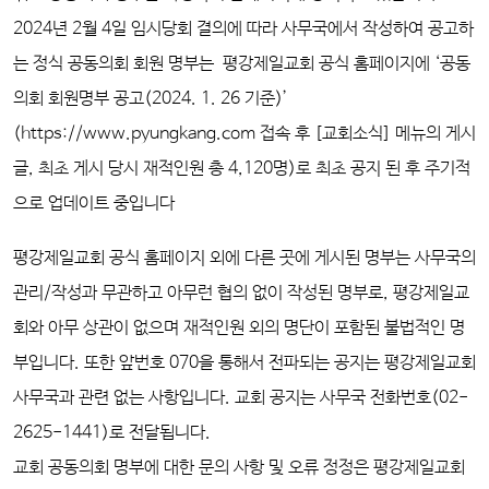
2024년 2월 4일 임시당회 결의에 따라 사무국에서 작성하여 공고하
는 정식 공동의회 회원 명부는
평강제일교회 공식 홈페이지에
‘
공동
의회 회원명부 공고(2024. 1. 26 기준)
’
(https://www.pyungkang.com 접속 후 [교회소식] 메뉴의
게시
글, 최초 게시 당시
재적인원 총 4,120명
)로 최초
공지 된 후 주기적
으로 업데이트 중입니다
평강제일교회 공식 홈페이지 외에 다른 곳에 게시된 명부는 사무국의
관리/작성과 무관하고 아무런 협의 없이 작성된 명부로, 평강제일교
회와 아무 상관이 없으며 재적인원 외의 명단이 포함된 불법적인 명
부입니다. 또한 앞번호 070을 통해서 전파되는 공지는 평강제일교회
사무국과 관련 없는 사항입니다. 교회 공지는 사무국 전화번호(02-
2625-1441)로 전달됩니다.
교회 공동의회 명부에 대한 문의 사항 및 오류 정정은 평강제일교회