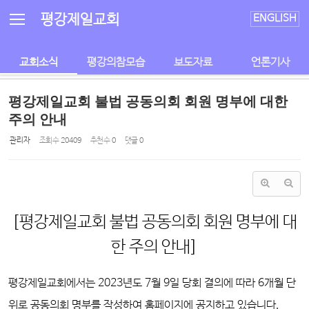
Sketchbook5, 스케치북5
Sketchbook5, 스케치북5
평강제일교회
ENGLISH
교회소식
평강의참모습
보도자료
언론기사
평강제일교회 불법 공동의회 회원 명부에 대한
주의 안내
관리자
조회 수
20409
추천 수
0
댓글
0
[평강제일교회 불법 공동의회 회원 명부에 대
한 주의 안내]
평강제일교회에서는 2023년도 7월 9일 당회 결의에 따라 6개월 단
위로 공동의회 명부를 작성하여 홈페이지에 공지하고 있습니다.