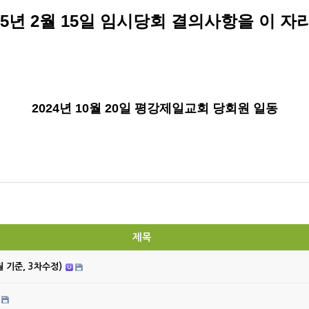
5
년
2
월
15
일 임시당회 결의사항을 이 자리
2024
년
10
월
20
일 평강제일교회 당회원 일동
제목
월 기준, 3차수정)