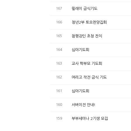
167
릴레이 금식기도
166
청년2부 토요찬양집회
165
참평강인 초청 잔치
164
심야기도회
163
교사 학부모 기도회
162
여리고 작전 금식 기도
161
심야기도회
160
서버이전 안내!
159
부부세미나 2기생 모집