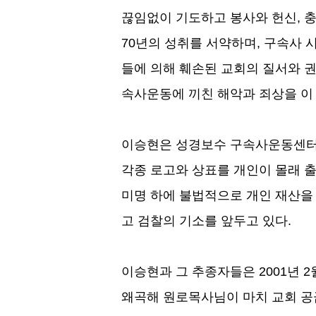
끊임없이 기도하고 봉사와 헌신
,
충
70
년의 성취를 서약하며
,
구속사 
들에 의해 훼손된 교회의 질서와 
속사운동에 끼친 해악과 죄상을 이
이승현은 성경보수 구속사운동센터
각종 로고와 상표를 개인이 몰래 
미명 하에 불법적으로 개인 재산을
고 검찰의 기소를 앞두고 있다
.
이승현과 그 추종자들은
2001
년
2
왜곡해 원로목사님이 마치 교회 