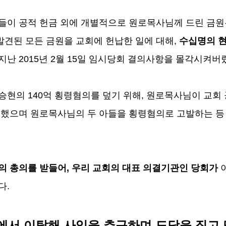
도들이 공적 헌금 외에 개별적으로 원로목사님께 드린 금
견된 모든 금원을 교회에 헌납한 일에 대해
,
수십명의 현
 지난
2015
년
2
월
15
일 임시당회 결의사항을 몰각시켜버
이승현의
140
억 횡령혐의를 덮기 위해
,
원로목사님이 교회 
도했으며 원로목사님의 두 아들을 횡령혐의로 고발하는 등
의 총의를 받들어
,
우리 교회의 대표 의결기관인 당회가
이
다
.
에서 이탈해 사익을 추구하며 도당을 짓고 