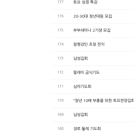
177
토요 성경 특강
176
20-30대 청년대원 모집
175
부부세미나 2기생 모집
174
참평강인 초청 잔치
173
남성집회
172
릴레이 금식기도
171
심야기도회
170
"청년 10배 부흥을 위한 토요찬양집회
169
남성집회
168
장로 월례 기도회