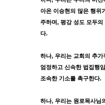
아온 이승현의 많은 행위
주하며
,
평강 성도 모두의
다
.
하나
,
우리는 교회의 추가
엄정하고 신속한 법집행임
조속한 기소를 촉구한다
.
하나
,
우리는 원로목사님의