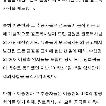
사님을 매도했다
.
특히 이승현과 그 추종자들은 성도들이 공적 헌금 외
에 개별적으로 원로목사님께 드린 금원은 원로목사님
의 개인재산임에도
,
유족들이 원로목사님의 금고에서
발견된 모든 금원을 교회에 헌납한 일에 대해
,
수십명
의 현재 이탈측 인사들을 포함한
당시 모든 당회원들
이 박수로 동의했던 지난
2015
년
2
월
15
일 임시당회
결의사항을 몰각시켜버렸다
.
마침내 이승현과 그 추종자들은 이승현의
140
억 횡령
혐의를 덮기 위해
,
원로목사님이 교회 공금을 마음대