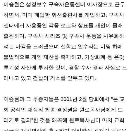
이승현은 성경보수 구속사운동센터 이사장으로 근무
하면서
,
이미 폐업한 휘선출판사를 개업하고
,
구속사
센터에서 사용중인 각종 로고와 상표를 개인이 몰래
출원하여
,
구속사 시리즈 및 구속사 운동을 사유화하
려는 마각을 드러냈으며 신학교 인수라는 미명 하에
불법적으로 개인 재산을 축재하고
,
가상화폐 등 온갖
투기성 자산에 투자한 것이
,
경찰 수사 결과 사실로 드
러나고 있고 검찰의 기소를 앞두고 있다
.
이승현과 그 추종자들은
2001
년
2
월 당회에서
“
본 교
회 공적인 재정의 최종 결정권을 원로목사님에게 드
리기로 결의
”
한 것을 왜곡해 원로목사님이 마치 교회
공금을 개인재산과 혼동하여 처리하신 것처럼 원로목