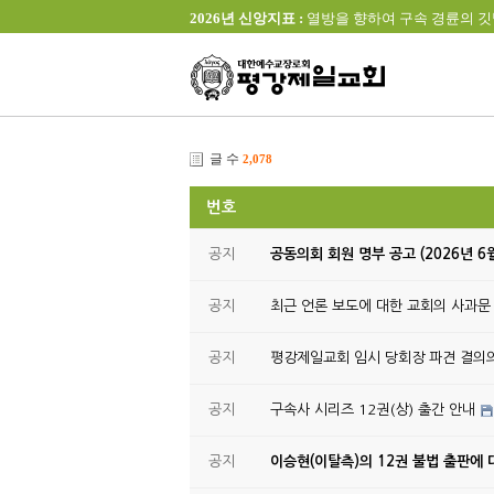
2026년 신앙지표 :
열방을 향하여 구속 경륜의 깃발을 높이 
글 수
2,078
번호
공지
공동의회 회원 명부 공고 (2026년 6
공지
최근 언론 보도에 대한 교회의 사과문
공지
평강제일교회 임시 당회장 파견 결의
공지
구속사 시리즈 12권(상) 출간 안내
공지
이승현(이탈측)의 12권 불법 출판에 