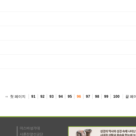
첫 페이지
끝 페
91
92
93
94
95
96
97
98
99
100
미스바성가대
샤론찬양선교단