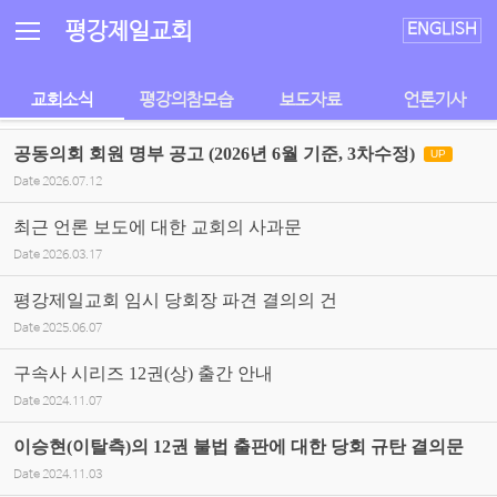
Sketchbook5, 스케치북5
Sketchbook5, 스케치북5
평강제일교회
ENGLISH
교회소식
평강의참모습
보도자료
언론기사
공동의회 회원 명부 공고 (2026년 6월 기준, 3차수정)
UP
Date
2026.07.12
최근 언론 보도에 대한 교회의 사과문
Date
2026.03.17
평강제일교회 임시 당회장 파견 결의의 건
Date
2025.06.07
구속사 시리즈 12권(상) 출간 안내
Date
2024.11.07
이승현(이탈측)의 12권 불법 출판에 대한 당회 규탄 결의문
Date
2024.11.03