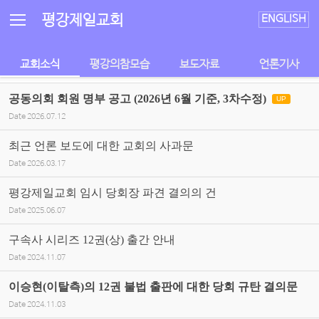
Sketchbook5, 스케치북5
Sketchbook5, 스케치북5
평강제일교회
ENGLISH
교회소식
평강의참모습
보도자료
언론기사
공동의회 회원 명부 공고 (2026년 6월 기준, 3차수정)
UP
Date
2026.07.12
최근 언론 보도에 대한 교회의 사과문
Date
2026.03.17
평강제일교회 임시 당회장 파견 결의의 건
Date
2025.06.07
구속사 시리즈 12권(상) 출간 안내
Date
2024.11.07
이승현(이탈측)의 12권 불법 출판에 대한 당회 규탄 결의문
Date
2024.11.03