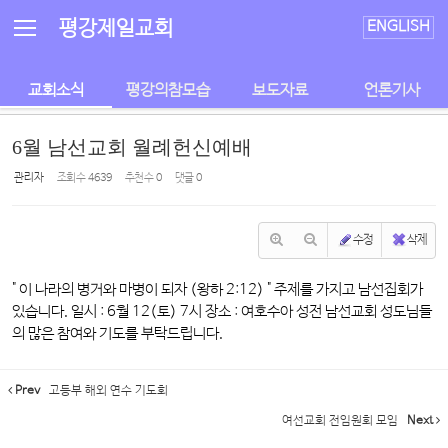
Sketchbook5, 스케치북5
Sketchbook5, 스케치북5
평강제일교회
ENGLISH
교회소식
평강의참모습
보도자료
언론기사
6월 남선교회 월례헌신예배
관리자
조회 수
4639
추천 수
0
댓글
0
수정
삭제
" 이 나라의 병거와 마병이 되자 (왕하 2:12) " 주제를 가지고 남선집회가
있습니다. 일시 : 6월 12(토) 7시 장소 : 여호수아 성전 남선교회 성도님들
의 많은 참여와 기도를 부탁드립니다.
Prev
고등부 해외 연수 기도회
여선교회 전임원회 모임
Next