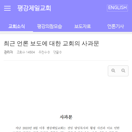
Sketchbook5, 스케치북5
Sketchbook5, 스케치북5
평강제일교회
ENGLISH
교회소식
평강의참모습
보도자료
언론기사
최근 언론 보도에 대한 교회의 사과문
관리자
조회 수
14504
추천 수
0
댓글
0