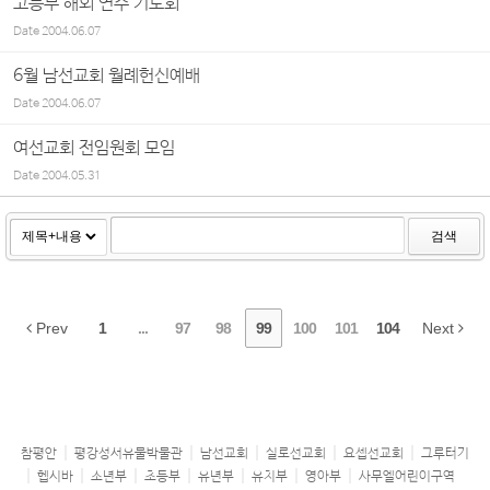
고등부 해외 연수 기도회
Date
2004.06.07
6월 남선교회 월례헌신예배
Date
2004.06.07
여선교회 전임원회 모임
Date
2004.05.31
검색
Prev
1
...
97
98
99
100
101
104
Next
참평안
평강성서유물박물관
남선교회
실로선교회
요셉선교회
그루터기
헵시바
소년부
초등부
유년부
유치부
영아부
사무엘어린이구역