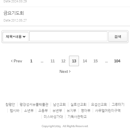
Date
2024.03.29
금요기도회
Date
2012.05.27
검색
Prev
1
...
11
12
13
14
15
...
104
Next
참평안
평강성서유물박물관
남선교회
실로선교회
요셉선교회
그루터기
헵시바
소년부
초등부
유년부
유치부
영아부
사무엘어린이구역
미스바성가대
기독사관학교
Copyright 2015
All Rights Reserved.