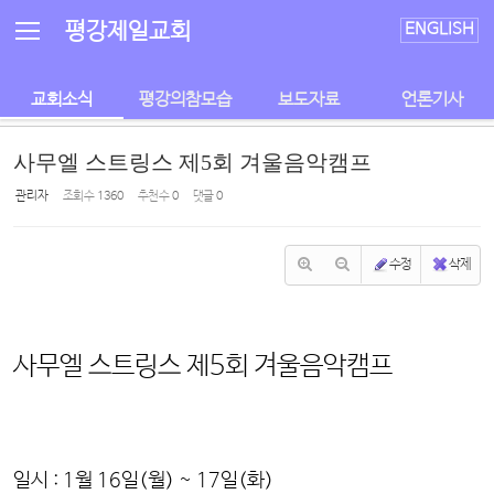
Sketchbook5, 스케치북5
Sketchbook5, 스케치북5
평강제일교회
ENGLISH
교회소식
평강의참모습
보도자료
언론기사
사무엘 스트링스 제5회 겨울음악캠프
관리자
조회 수
1360
추천 수
0
댓글
0
수정
삭제
사무엘 스트링스 제5회 겨울음악캠프
일시 : 1월 16일(월) ~ 17일(화)