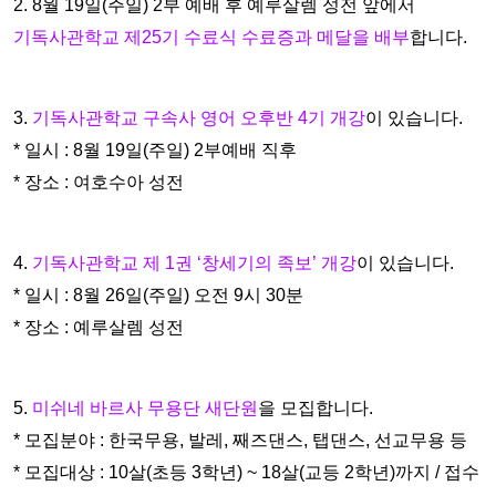
2. 8월 19일(주일) 2부 예배 후 예루살렘 성전 앞에서
기독사관학
교 제25기 수료식 수료증과 메달을 배부
합니다.
3.
기독사관학교 구속사 영어 오후반 4기 개강
이 있습니다.
* 일시 : 8월 19일(주일) 2부예배 직후
* 장소 : 여호수아 성전
4.
기
독사관학교
제 1권 ‘창세기의 족보’
개강
이 있습니다.
* 일시 : 8월 26일(주일) 오전 9시 30분
* 장소 : 예루살렘 성전
5.
미쉬네 바르사 무용단 새단원
을 모집합니다.
* 모집분야 : 한국무용, 발레, 째즈댄스, 탭댄스, 선교무용 등
* 모집대상 : 10살(초등 3학년) ~ 18살(교등 2학년)까지 / 접수