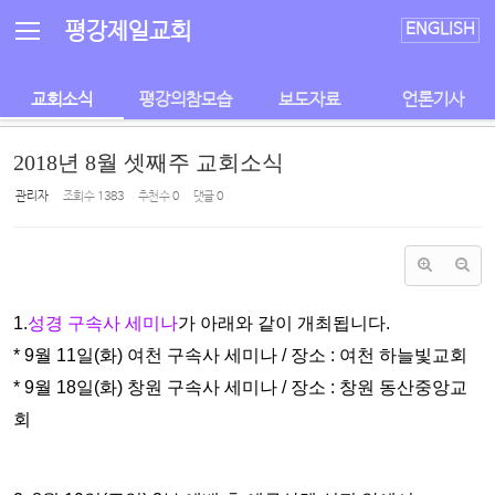
Sketchbook5, 스케치북5
Sketchbook5, 스케치북5
평강제일교회
ENGLISH
교회소식
평강의참모습
보도자료
언론기사
2018년 8월 셋째주 교회소식
관리자
조회 수
1383
추천 수
0
댓글
0
1.
성경 구속사 세미나
가 아래와 같이 개최됩니다.
* 9월 11일(화) 여천 구속사 세미나 / 장소 : 여천 하늘빛교회
* 9월 18일(화) 창원 구속사 세미나 / 장소 : 창원 동산중앙교
회