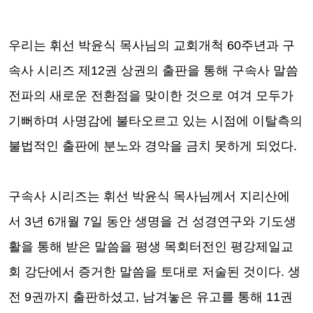
우리는 휘선 박윤식 목사님의 교회개척
60
주년과 구
속사 시리즈 제
12
권 상권의 출판을 통해 구속사 말씀
전파의 새로운 전환점을 맞이한 것으로 여겨 모두가
기뻐하며 사명감에 불타오르고 있는 시점에 이탈측의
불법적인 출판에 분노와 경악을 금치 못하게 되었다
.
구속사 시리즈는 휘선 박윤식 목사님께서 지리산에
서
3
년
6
개월
7
일 동안 생명을 건 성경연구와 기도생
활을 통해 받은 말씀을 평생 목회터전인 평강제일교
회 강단에서 증거한 말씀을 토대로 저술된 것이다
.
생
전
9
권까지 출판하셨고
,
남겨놓은 유고를 통해
11
권