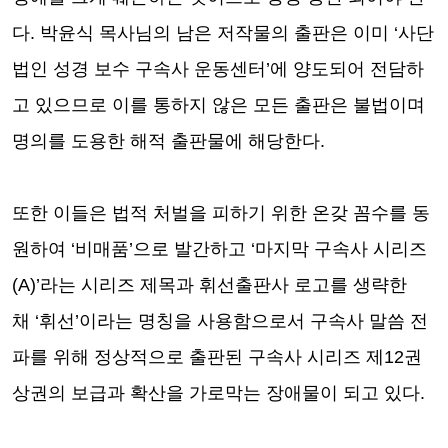
다
.
박윤식 목사님의 남은 저작물의 출판은 이미
‘
사단
법인 성경 보수 구속사 운동센터
’
에 양도되어 전담하
고 있으므로 이를 통하지 않은 모든 출판은 불법이며
명의를 도용한 해적 출판물에 해당한다
.
또한 이들은 법적 처벌을 피하기 위한 온갖 꼼수를 동
원하여
‘
비매품
’
으로 발간하고
‘
마지막 구속사 시리즈
(A)’
라는 시리즈 제목과 휘선출판사 로고를 생략한
채
‘
휘선
’
이라는 명칭을 사용함으로서 구속사 말씀 전
파를 위해 정상적으로 출판된 구속사 시리즈 제
12
권
상권의 보급과 확산을 가로막는 장애물이 되고 있다
.