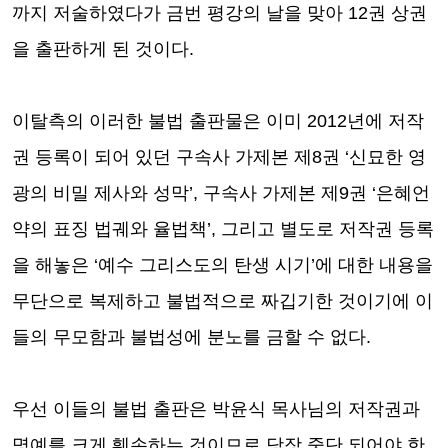
까지 저술하였다가 금번 평강의 날을 맞아
12
권 상권
을 출판하게 된 것이다
.
이탈측의 이러한 불법 출판물은 이미
2012
년에 저작
권 등록이 되어 있던 구속사 가제본 제
8
권
‘
신묘한 영
광의 비밀 제사와 성막
’,
구속사 가제본 제
9
권
‘
은혜언
약의 표징 법궤와 율법책
’,
그리고 별도로 저작권 등록
을 해놓은
‘
예수 그리스도의 탄생 시기
’
에 대한 내용을
무단으로 복제하고 불법적으로 짜깁기한 것이기에 이
들의 무모함과 불법성에 분노를 금할 수 없다
.
우선 이들의 불법 출판은 박윤식 목사님의 저작권과
명예를 크게 훼손하는 것이므로 당장 중단 되어야 한