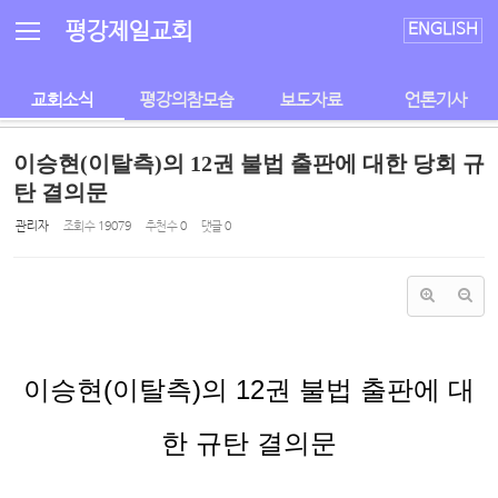
Sketchbook5, 스케치북5
Sketchbook5, 스케치북5
평강제일교회
ENGLISH
교회소식
평강의참모습
보도자료
언론기사
이승현(이탈측)의 12권 불법 출판에 대한 당회 규
탄 결의문
관리자
조회 수
19079
추천 수
0
댓글
0
이승현
(
이탈측
)
의
12
권 불법 출판에 대
한 규탄 결의문