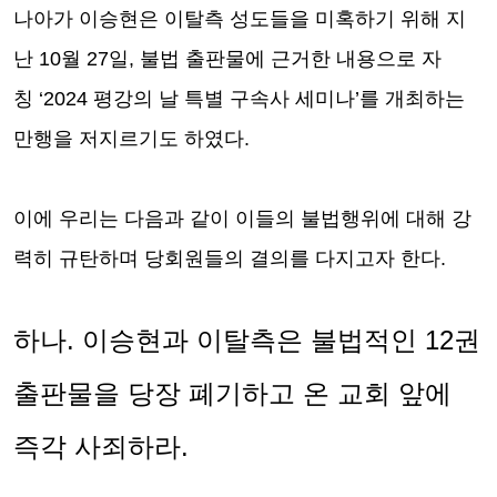
나아가 이승현은 이탈측 성도들을 미혹하기 위해 지
난
10
월
27
일
,
불법 출판물에 근거한 내용으로 자
칭
‘2024
평강의 날 특별 구속사 세미나
’
를 개최하는
만행을 저지르기도 하였다
.
이에 우리는 다음과 같이 이들의 불법행위에 대해 강
력히 규탄하며 당회원들의 결의를 다지고자 한다
.
하나
.
이승현과 이탈측은 불법적인
12
권
출판물을 당장 폐기하고 온 교회 앞에
즉각 사죄하라
.