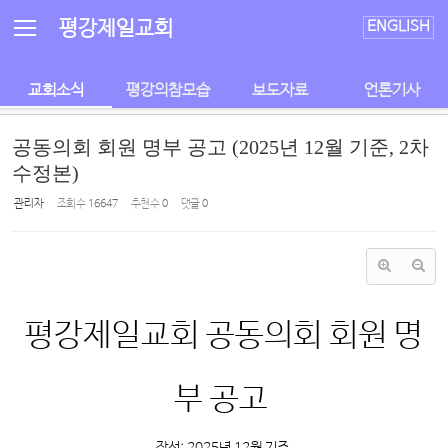
Sketchbook5, 스케치북5
Sketchbook5, 스케치북5
평강제일교회
ENGLISH
교회소식
평강의참모습
보도자료
언론기사
공동의회 회원 명부 공고 (2025년 12월 기준, 2차
수정본)
관리자
조회 수
16647
추천 수
0
댓글
0
평강제일교회 공동의회 회원 명
부 공고