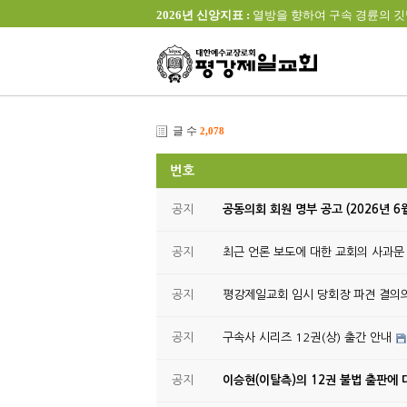
2026년 신앙지표 :
열방을 향하여 구속 경륜의 깃발을 높이 
글 수
2,078
번호
공지
공동의회 회원 명부 공고 (2026년 6
공지
최근 언론 보도에 대한 교회의 사과문
공지
평강제일교회 임시 당회장 파견 결의
공지
구속사 시리즈 12권(상) 출간 안내
공지
이승현(이탈측)의 12권 불법 출판에 