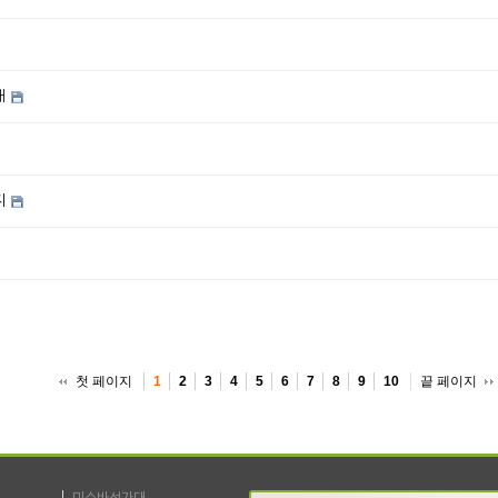
내
지
첫 페이지
끝 페이지
1
2
3
4
5
6
7
8
9
10
미스바성가대