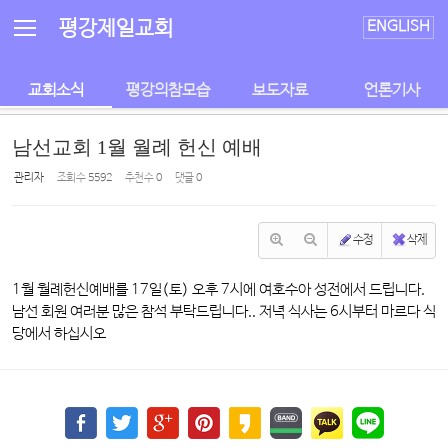
Sketchbook5, 스케치북5
Sketchbook5, 스케치북5
평강제일교회
ENGLISH
교회소식
평강의참모습
보도자료
언론기사
남선교회 1월 월례 헌신 예배
관리자
조회 수
5592
추천 수
0
댓글
0
수정
삭제
1월 월례헌신예배를 17일(토) 오후 7시에 여호수아 성전에서 드립니다.
남선 회원 여러분 많은 참석 부탁드립니다.. 저녁 식사는 6시부터 마르다 식
당에서 하십시오