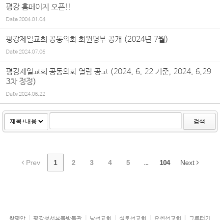
평강 홈페이지 오픈!!
Date
2004.01.04
평강제일교회 공동의회 회원명부 공개 (2024년 7월)
Date
2024.07.06
평강제일교회 공동의회 열람 공고 (2024. 6. 22 기준, 2024. 6.29
3차 정정)
Date
2024.06.22
검색
Prev
1
2
3
4
5
...
104
Next
참평안
평강성서유물박물관
남선교회
실로선교회
요셉선교회
그루터기