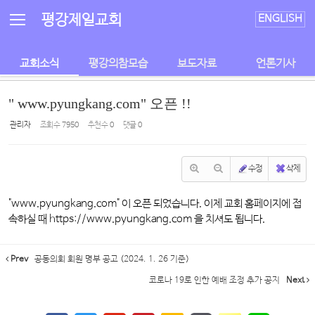
Sketchbook5, 스케치북5
Sketchbook5, 스케치북5
평강제일교회
ENGLISH
교회소식
평강의참모습
보도자료
언론기사
" www.pyungkang.com" 오픈 !!
관리자
조회 수
7950
추천 수
0
댓글
0
수정
삭제
"www.pyungkang.com" 이 오픈 되었습니다. 이제 교회 홈페이지에 접
속하실 때 https://www.pyungkang.com 을 치셔도 됩니다.
Prev
공동의회 회원 명부 공고 (2024. 1. 26 기준)
코로나 19로 인한 예배 조정 추가 공지
Next