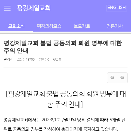
Sketchbook5, 스케치북5
Sketchbook5, 스케치북5
평강제일교회
ENGLISH
교회소식
평강의참모습
보도자료
언론기사
평강제일교회 불법 공동의회 회원 명부에 대한
주의 안내
관리자
조회 수
19705
추천 수
0
댓글
0
[평강제일교회 불법 공동의회 회원 명부에 대
한 주의 안내]
평강제일교회에서는 2023년도 7월 9일 당회 결의에 따라 6개월 단
위로 공동의회 명부를 작성하여 홈페이지에 공지하고 있습니다.