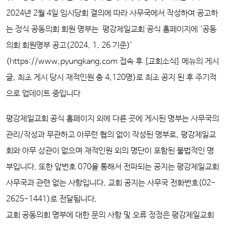
2024년 2월 4일 임시당회 결의에 따라 사무국에서 작성하여 공고하
는 정식 공동의회 회원 명부는
평강제일교회 공식 홈페이지에
‘
공동
의회 회원명부 공고(2024. 1. 26 기준)
’
(https://www.pyungkang.com 접속 후 [교회소식] 메뉴의
게시
글, 최초 게시 당시
재적인원 총 4,120명
)로 최초
공지 된 후 주기적
으로 업데이트 중입니다
평강제일교회 공식 홈페이지 외에 다른 곳에 게시된 명부는 사무국의
관리/작성과 무관하고 아무런 협의 없이 작성된 명부로, 평강제일교
회와 아무 상관이 없으며 재적인원 외의 명단이 포함된 불법적인 명
부입니다. 또한 앞번호 070을 통해서 전파되는 공지는 평강제일교회
사무국과 관련 없는 사항입니다. 교회 공지는 사무국 전화번호(02-
2625-1441)로 전달됩니다.
교회 공동의회 명부에 대한 문의 사항 및 오류 정정은 평강제일교회