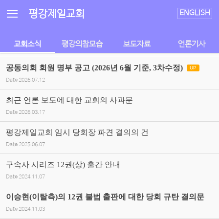
Sketchbook5, 스케치북5
Sketchbook5, 스케치북5
평강제일교회
ENGLISH
교회소식
평강의참모습
보도자료
언론기사
공동의회 회원 명부 공고 (2026년 6월 기준, 3차수정)
UP
Date
2026.07.12
최근 언론 보도에 대한 교회의 사과문
Date
2026.03.17
평강제일교회 임시 당회장 파견 결의의 건
Date
2025.06.07
구속사 시리즈 12권(상) 출간 안내
Date
2024.11.07
이승현(이탈측)의 12권 불법 출판에 대한 당회 규탄 결의문
Date
2024.11.03