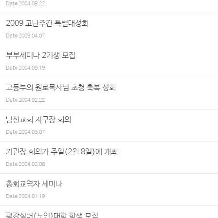
Date
2004.08.22
2009 고난주간 특별대성회
Date
2009.04.07
부부세미나 2기생 모집
Date
2004.09.19
고등부의 원로목사님 초청 축복 성회
Date
2004.02.22
남선교회 지구장 회의
Date
2004.03.07
기관장 회의가 주일(2월 8일)에 개최
Date
2004.02.08
총회교역자 세미나
Date
2004.01.19
평강실버(노인)대학 학생 모집