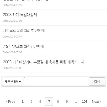
Date
2004.08.29
2008 하계 특별대성회
Date
2008.07.08
남선교회 3월 월례 헌신예배
Date
2004.03.07
7월 남선교회 월례헌신예배
Date
2004.07.05
2005 미스바성가대 부활절 대 축제를 위한 새벽기도회
Date
2005.03.06
검색
Prev
1
5
6
7
8
9
...
104
Next