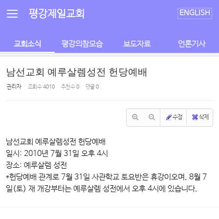
Sketchbook5, 스케치북5
Sketchbook5, 스케치북5
평강제일교회
ENGLISH
교회소식
평강의참모습
보도자료
언론기사
남선교회 예루살렘성전 헌당예배
관리자
조회 수
4010
추천 수
0
댓글
0
수정
삭제
남선교회 예루살렘성전 헌당예배
일시: 2010년 7월 31일 오후 4시
장소: 예루살렘 성전
*헌당예배 관계로 7월 31일 사관학교 토요반은 휴강이오며, 8월 7
일(토) 재 개강부터는 예루살렘 성전에서 오후 4시에 있습니다.