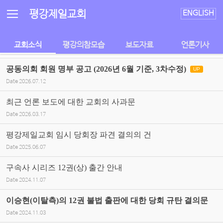
Sketchbook5, 스케치북5
Sketchbook5, 스케치북5
평강제일교회
ENGLISH
교회소식
평강의참모습
보도자료
언론기사
공동의회 회원 명부 공고 (2026년 6월 기준, 3차수정)
UP
Date
2026.07.12
최근 언론 보도에 대한 교회의 사과문
Date
2026.03.17
평강제일교회 임시 당회장 파견 결의의 건
Date
2025.06.07
구속사 시리즈 12권(상) 출간 안내
Date
2024.11.07
이승현(이탈측)의 12권 불법 출판에 대한 당회 규탄 결의문
Date
2024.11.03