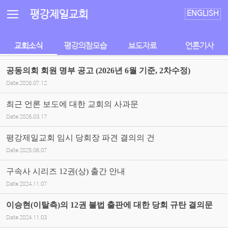
Sketchbook5, 스케치북5
Sketchbook5, 스케치북5
평강제일교회
ENGLISH
교회소식
평강의참모습
보도자료
언론기사
공동의회 회원 명부 공고 (2026년 6월 기준, 2차수정)
Date
2026.07.12
최근 언론 보도에 대한 교회의 사과문
Date
2026.03.17
평강제일교회 임시 당회장 파견 결의의 건
Date
2025.06.07
구속사 시리즈 12권(상) 출간 안내
Date
2024.11.07
이승현(이탈측)의 12권 불법 출판에 대한 당회 규탄 결의문
Date
2024.11.03