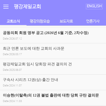
Sketchbook5, 스케치북5
Sketchbook5, 스케치북5
평강제일교회
ENGLISH
교회소식
평강의참모습
보도자료
언론기사
공동의회 회원 명부 공고 (2026년 6월 기준, 2차수정)
Date
2026.07.12
최근 언론 보도에 대한 교회의 사과문
Date
2026.03.17
평강제일교회 임시 당회장 파견 결의의 건
Date
2025.06.07
구속사 시리즈 12권(상) 출간 안내
Date
2024.11.07
이승현(이탈측)의 12권 불법 출판에 대한 당회 규탄 결의문
Date
2024.11.03