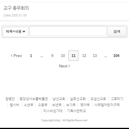
교구 총무회의
Date
2005.01.09
검색
Prev
1
...
9
10
11
12
13
...
104
Next
참평안
평강성서유물박물관
남선교회
실로선교회
요셉선교회
그루터기
헵시바
소년부
초등부
유년부
유치부
영아부
사무엘어린이구역
미스바성가대
기독사관학교
Copyright 2015
All Rights Reserved.