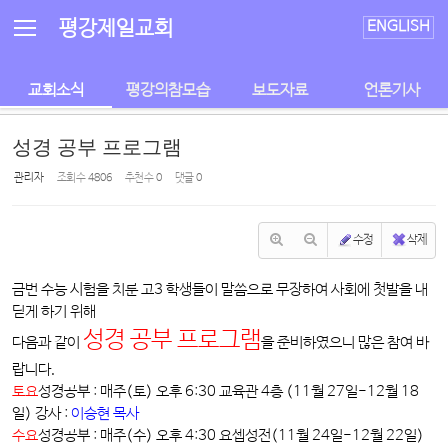
Sketchbook5, 스케치북5
Sketchbook5, 스케치북5
평강제일교회
ENGLISH
교회소식
평강의참모습
보도자료
언론기사
성경 공부 프로그램
관리자
조회 수
4806
추천 수
0
댓글
0
수정
삭제
금번 수능 시험을 치룬 고3 학생들이 말씀으로 무장하여 사회에 첫발을 내
딛게 하기 위해
성경 공부 프로그램
다음과 같이
을 준비하였으니 많은 참여 바
랍니다.
토요
성경공부 : 매주(토) 오후 6:30 교육관 4층 (11월 27일-12월 18
일) 강사 :
이승현 목사
수요
성경공부 : 매주(수) 오후 4:30 요셉성전(11월 24일-12월 22일)