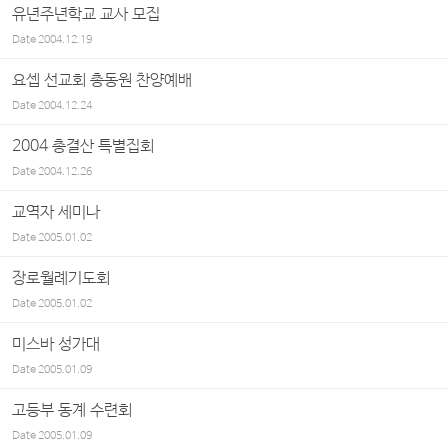
유년주년학교 교사 모집
Date
2004.12.19
요셉 선교회 총동원 찬양예배
Date
2004.12.24
2004 총결산 특별집회
Date
2004.12.26
교역자 세미나
Date
2005.01.02
장로월례기도회
Date
2005.01.02
미스바 성가대
Date
2005.01.09
고등부 동계 수련회
Date
2005.01.09