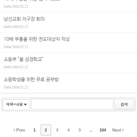
Date
2004.02.22
남선교회 지구장 회의
Date
2004.02.22
10배 부흥을 위한 전도대상자 작성
Date
2004.02.22
초등부 "봄 성경학교"
Date
2004.02.22
초등학생을 위한 무료 공부방
Date
2004.02.22
검색
Prev
1
2
3
4
5
...
104
Next