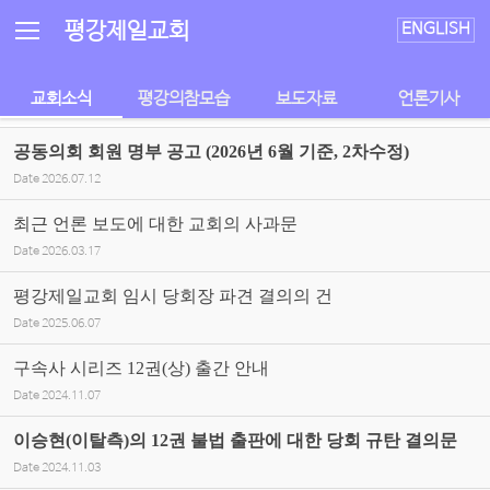
Sketchbook5, 스케치북5
Sketchbook5, 스케치북5
평강제일교회
ENGLISH
교회소식
평강의참모습
보도자료
언론기사
공동의회 회원 명부 공고 (2026년 6월 기준, 2차수정)
Date
2026.07.12
최근 언론 보도에 대한 교회의 사과문
Date
2026.03.17
평강제일교회 임시 당회장 파견 결의의 건
Date
2025.06.07
구속사 시리즈 12권(상) 출간 안내
Date
2024.11.07
이승현(이탈측)의 12권 불법 출판에 대한 당회 규탄 결의문
Date
2024.11.03