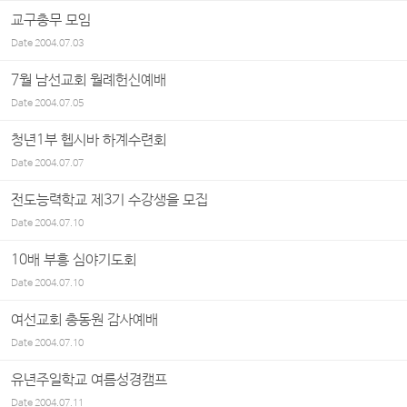
교구총무 모임
Date
2004.07.03
7월 남선교회 월례헌신예배
Date
2004.07.05
청년1부 헵시바 하계수련회
Date
2004.07.07
전도능력학교 제3기 수강생을 모집
Date
2004.07.10
10배 부흥 심야기도회
Date
2004.07.10
여선교회 총동원 감사예배
Date
2004.07.10
유년주일학교 여름성경캠프
Date
2004.07.11