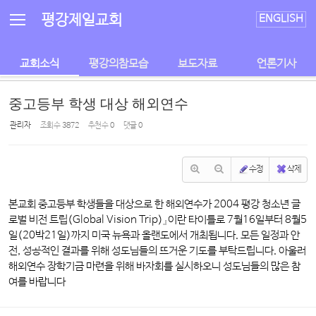
Sketchbook5, 스케치북5
Sketchbook5, 스케치북5
평강제일교회
ENGLISH
교회소식
평강의참모습
보도자료
언론기사
중고등부 학생 대상 해외연수
관리자
조회 수
3872
추천 수
0
댓글
0
수정
삭제
본교회 중고등부 학생들을 대상으로 한 해외연수가 2004 평강 청소년 글
로벌 비전 트립(Global Vision Trip)』이란 타이틀로 7월16일부터 8월5
일(20박21일)까지 미국 뉴욕과 올랜도에서 개최됩니다. 모든 일정과 안
전, 성공적인 결과를 위해 성도님들의 뜨거운 기도를 부탁드립니다. 아울러
해외연수 장학기금 마련을 위해 바자회를 실시하오니 성도님들의 많은 참
여를 바랍니다