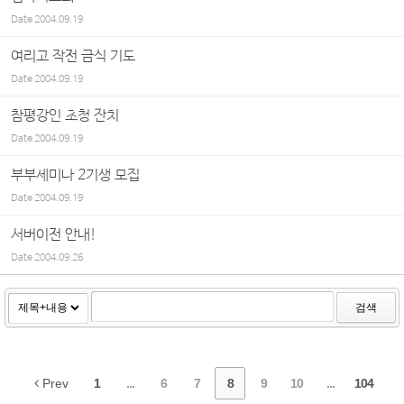
Date
2004.09.19
여리고 작전 금식 기도
Date
2004.09.19
참평강인 초청 잔치
Date
2004.09.19
부부세미나 2기생 모집
Date
2004.09.19
서버이전 안내!
Date
2004.09.26
검색
Prev
1
...
6
7
8
9
10
...
104