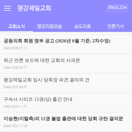
Sketchbook5, 스케치북5
Sketchbook5, 스케치북5
평강제일교회
ENGLISH
교회소식
평강의참모습
보도자료
언론기사
공동의회 회원 명부 공고 (2026년 6월 기준, 2차수정)
Date
2026.07.12
최근 언론 보도에 대한 교회의 사과문
Date
2026.03.17
평강제일교회 임시 당회장 파견 결의의 건
Date
2025.06.07
구속사 시리즈 12권(상) 출간 안내
Date
2024.11.07
이승현(이탈측)의 12권 불법 출판에 대한 당회 규탄 결의문
Date
2024.11.03