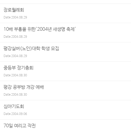
장로월례회
Date
2004.08.29
10배 부흥을 위한'2004년 새생명 축제'
Date
2004.08.29
평강실버(노인)대학 학생 모집
Date
2004.08.29
중등부 정기총회
Date
2004.08.30
평강 공부방 개강 예배
Date
2004.08.30
심야기도회
Date
2004.09.06
70일 여리고 작전