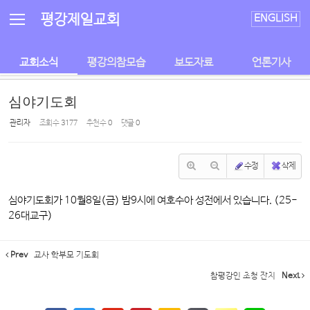
평강제일교회
ENGLISH
교회소식
평강의참모습
보도자료
언론기사
심야기도회
관리자
조회 수
3177
추천 수
0
댓글
0
수정
삭제
심야기도회가 10월8일(금) 밤9시에 여호수아 성전에서 있습니다. (25-
26대교구)
Prev
교사 학부모 기도회
참평강인 초청 잔치
Next