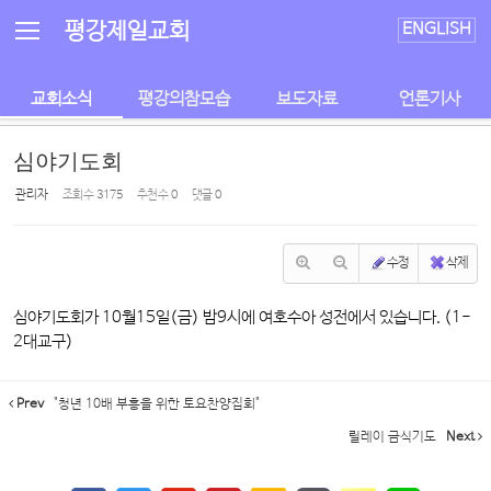
Sketchbook5, 스케치북5
Sketchbook5, 스케치북5
평강제일교회
ENGLISH
교회소식
평강의참모습
보도자료
언론기사
심야기도회
관리자
조회 수
3175
추천 수
0
댓글
0
수정
삭제
심야기도회가 10월15일(금) 밤9시에 여호수아 성전에서 있습니다. (1-
2대교구)
Prev
"청년 10배 부흥을 위한 토요찬양집회"
릴레이 금식기도
Next