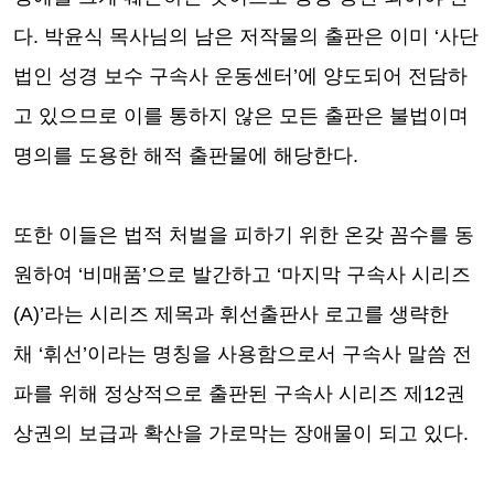
다
.
박윤식 목사님의 남은 저작물의 출판은 이미
‘
사단
법인 성경 보수 구속사 운동센터
’
에 양도되어 전담하
고 있으므로 이를 통하지 않은 모든 출판은 불법이며
명의를 도용한 해적 출판물에 해당한다
.
또한 이들은 법적 처벌을 피하기 위한 온갖 꼼수를 동
원하여
‘
비매품
’
으로 발간하고
‘
마지막 구속사 시리즈
(A)’
라는 시리즈 제목과 휘선출판사 로고를 생략한
채
‘
휘선
’
이라는 명칭을 사용함으로서 구속사 말씀 전
파를 위해 정상적으로 출판된 구속사 시리즈 제
12
권
상권의 보급과 확산을 가로막는 장애물이 되고 있다
.