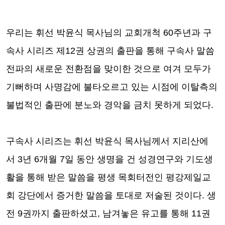
우리는 휘선 박윤식 목사님의 교회개척
60
주년과 구
속사 시리즈 제
12
권 상권의 출판을 통해 구속사 말씀
전파의 새로운 전환점을 맞이한 것으로 여겨 모두가
기뻐하며 사명감에 불타오르고 있는 시점에 이탈측의
불법적인 출판에 분노와 경악을 금치 못하게 되었다
.
구속사 시리즈는 휘선 박윤식 목사님께서 지리산에
서
3
년
6
개월
7
일 동안 생명을 건 성경연구와 기도생
활을 통해 받은 말씀을 평생 목회터전인 평강제일교
회 강단에서 증거한 말씀을 토대로 저술된 것이다
.
생
전
9
권까지 출판하셨고
,
남겨놓은 유고를 통해
11
권