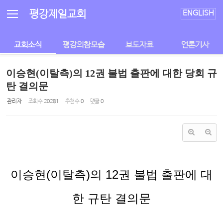
Sketchbook5, 스케치북5
Sketchbook5, 스케치북5
평강제일교회
ENGLISH
교회소식
평강의참모습
보도자료
언론기사
이승현(이탈측)의 12권 불법 출판에 대한 당회 규
탄 결의문
관리자
조회 수
20281
추천 수
0
댓글
0
이승현
(
이탈측
)
의
12
권 불법 출판에 대
한 규탄 결의문