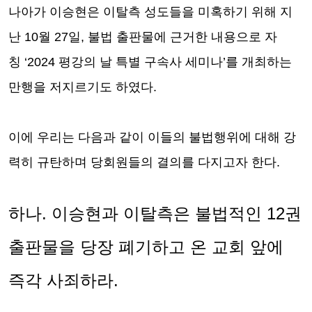
나아가 이승현은 이탈측 성도들을 미혹하기 위해 지
난
10
월
27
일
,
불법 출판물에 근거한 내용으로 자
칭
‘2024
평강의 날 특별 구속사 세미나
’
를 개최하는
만행을 저지르기도 하였다
.
이에 우리는 다음과 같이 이들의 불법행위에 대해 강
력히 규탄하며 당회원들의 결의를 다지고자 한다
.
하나
.
이승현과 이탈측은 불법적인
12
권
출판물을 당장 폐기하고 온 교회 앞에
즉각 사죄하라
.