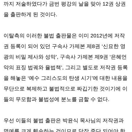
까지 저술하였다가 금번 평강의 날을 맞아
12
권 상권
을 출판하게 된 것이다
.
이탈측의 이러한 불법 출판물은 이미
2012
년에 저작
권 등록이 되어 있던 구속사 가제본 제
8
권
‘
신묘한 영
광의 비밀 제사와 성막
’,
구속사 가제본 제
9
권
‘
은혜언
약의 표징 법궤와 율법책
’,
그리고 별도로 저작권 등록
을 해놓은
‘
예수 그리스도의 탄생 시기
’
에 대한 내용을
무단으로 복제하고 불법적으로 짜깁기한 것이기에 이
들의 무모함과 불법성에 분노를 금할 수 없다
.
우선 이들의 불법 출판은 박윤식 목사님의 저작권과
명예를 크게 훼손하는 것이므로 당장 중단 되어야 한