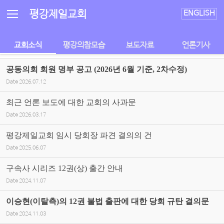
Sketchbook5, 스케치북5
Sketchbook5, 스케치북5
평강제일교회
ENGLISH
교회소식
평강의참모습
보도자료
언론기사
공동의회 회원 명부 공고 (2026년 6월 기준, 2차수정)
Date
2026.07.12
최근 언론 보도에 대한 교회의 사과문
Date
2026.03.17
평강제일교회 임시 당회장 파견 결의의 건
Date
2025.06.07
구속사 시리즈 12권(상) 출간 안내
Date
2024.11.07
이승현(이탈측)의 12권 불법 출판에 대한 당회 규탄 결의문
Date
2024.11.03