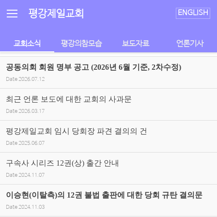
Sketchbook5, 스케치북5
Sketchbook5, 스케치북5
평강제일교회
ENGLISH
교회소식
평강의참모습
보도자료
언론기사
공동의회 회원 명부 공고 (2026년 6월 기준, 2차수정)
Date
2026.07.12
최근 언론 보도에 대한 교회의 사과문
Date
2026.03.17
평강제일교회 임시 당회장 파견 결의의 건
Date
2025.06.07
구속사 시리즈 12권(상) 출간 안내
Date
2024.11.07
이승현(이탈측)의 12권 불법 출판에 대한 당회 규탄 결의문
Date
2024.11.03