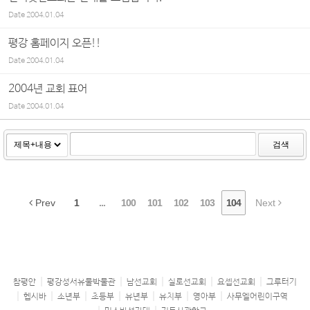
Date
2004.01.04
평강 홈페이지 오픈!!
Date
2004.01.04
2004년 교회 표어
Date
2004.01.04
검색
Prev
1
...
100
101
102
103
104
Next
참평안
평강성서유물박물관
남선교회
실로선교회
요셉선교회
그루터기
헵시바
소년부
초등부
유년부
유치부
영아부
사무엘어린이구역