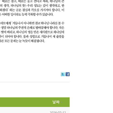
Tw
Fa
itte
ce
r
bo
ok
날짜
2026-07-12